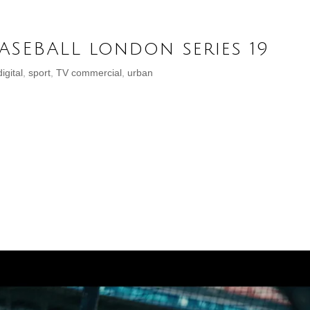
SEBALL london series 19
digital
,
sport
,
TV commercial
,
urban