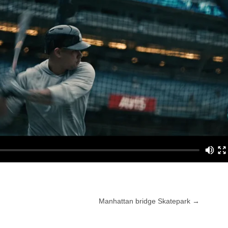
Manhattan bridge Skatepark
→