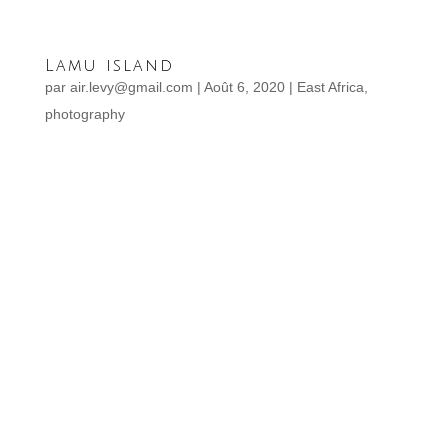
Lamu island
par
air.levy@gmail.com
|
Août 6, 2020
|
East Africa
,
photography