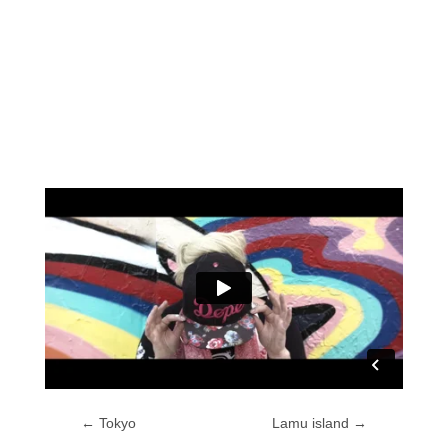
←
Tokyo
Lamu island
→