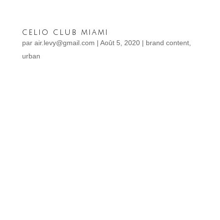
celio club miami
par
air.levy@gmail.com
|
Août 5, 2020
|
brand content
,
urban